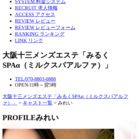
SYSTEM
料金システム
RECRUIT
求人情報
ACCESS
アクセス
REVIEW
レビュー
REVIEW
レビューフォーム
RANKING
ランキング
LINK
リンク
大阪十三メンズエステ「みるく
SPAα（ミルクスパアルファ）」
TEL/
070-8803-0888
OPEN/
11時～翌5時
大阪十三メンズエステ「みるくSPAα（ミルクスパアルフ
ァ）」
>
キャスト一覧
> みれい
PROFILE
みれい